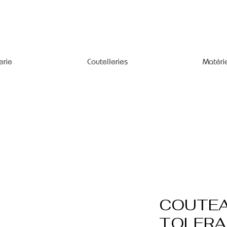
erie
Coutelleries
Matéri
COUTEA
TOLERA