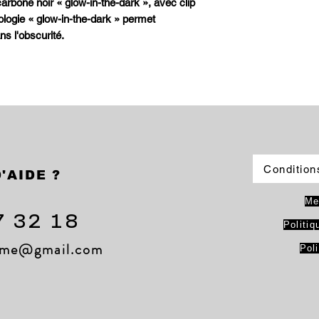
carbone noir « glow-in-the-dark », avec clip
nologie « glow-in-the-dark » permet
ns l'obscurité.
Condition
'AIDE ?
Me
7 32 18
Politiq
lame@gmail.com
Pol