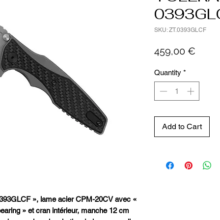
0393GL
SKU: ZT.0393GLCF
Price
459,00 €
Quantity
*
Add to Cart
93GLCF », lame acier CPM-20CV avec «
earing » et cran intérieur, manche 12 cm