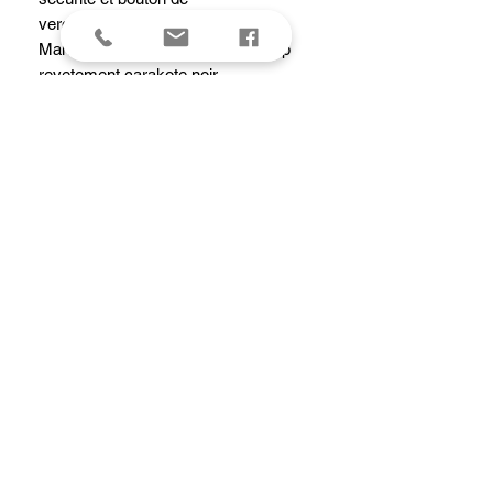
verouillage:deverouillage
Manche de 13 cm orange avec clip
revetement carakote noir