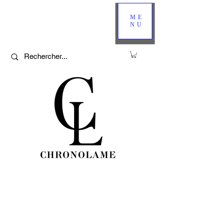
ME
NU