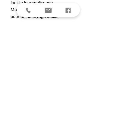
facilite le remplissage.
Mécanisme facilement démontable
pour un nettoyage facile.
Livré avec un support fils inox siliconé
: offre une grande stabilité ; permet de
réserver une préparation ;
remplissage plus aisé.
Rangement compact : retourner le
Kwik et placer le support par-dessus,
à l’envers.
Caractéristiques
Diamètre intérieur haut : 14 cm
Hauteur intérieure : 12.5 cm
Capacité : 0.8 L
Hauteur totale : 17 cm
Longueur totale : 20 cm
Largeur totale : 15.5 cm
Poids (Kg) : 0.35 kg
Entretien : passe au lave-vaisselle