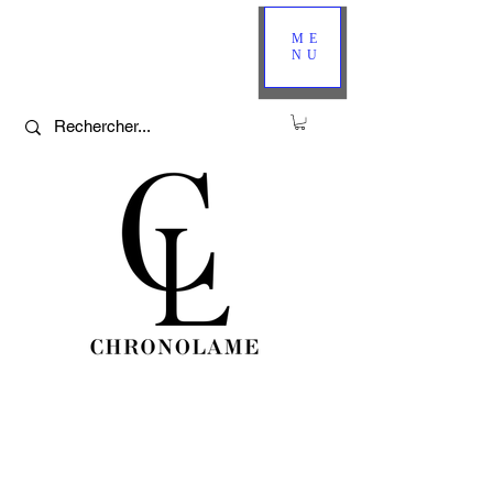
ME
NU