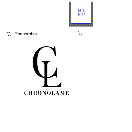
ME
NU