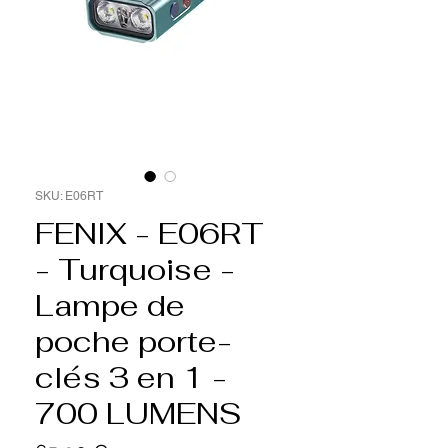
SKU: E06RT
FENIX - E06RT
- Turquoise -
Lampe de
poche porte-
clés 3 en 1 -
700 LUMENS