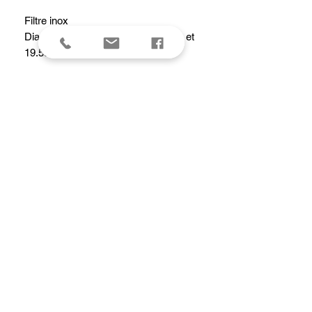
Filtre inox
Diamètres des entonnoirs : 11.6cm et
19.5cm.
Caractéristiques
Diamètre intérieur haut : 5.1 cm
Diamètre extérieur : 5.1 cm
Hauteur totale : 6.7 cm
Poids (Kg) : 0.01 kg
Matière : Acier inox
Entretien : Passe au lave-vaisselle