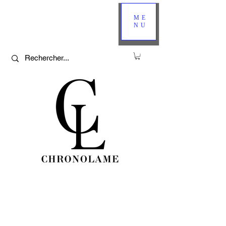
ME
NU