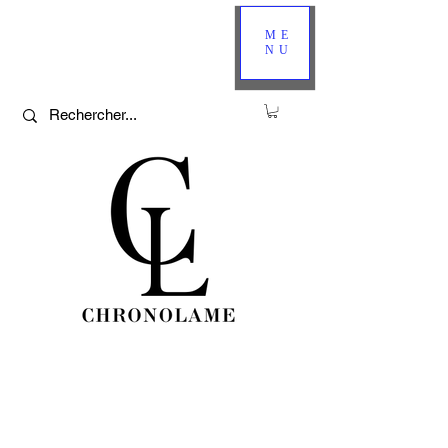
ME
NU