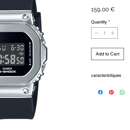
Price
159,00 €
Quantity
*
Add to Cart
caracteristiques
Informations de base
Taille du boîtier (L× l× 
43.8 × 38.4 × 10.9 mm
Poids
50 g
Matériau du boîtier et 
Résine/Acier inoxydabl
Bracelet
Bracelet en résine bio