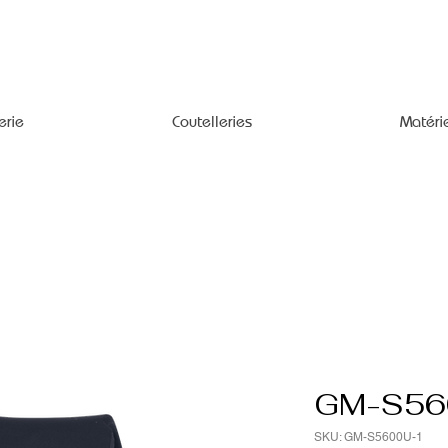
erie
Coutelleries
Matéri
GM-S56
SKU: GM-S5600U-1