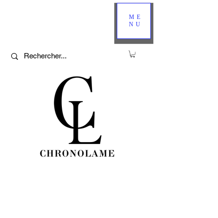
ME
NU