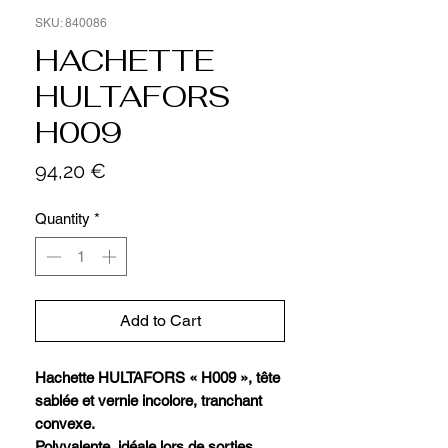
SKU: 840086
HACHETTE
HULTAFORS
H009
Price
94,20 €
Quantity
*
Add to Cart
Hachette HULTAFORS « H009 », tête
sablée et vernie incolore, tranchant
convexe.
Polyvalente, idéale lors de sorties