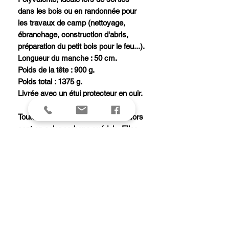
dans les bois ou en randonnée pour
les travaux de camp (nettoyage,
ébranchage, construction d'abris,
préparation du petit bois pour le feu...).
Longueur du manche : 50 cm.
Poids de la tête : 900 g.
Poids total : 1375 g.
Livrée avec un étui protecteur en cuir.
Toutes les têtes des haches Hultafors
sont en acier carbone suédois. Elles
sont forgées à la main dans une usine
en activité depuis 1697 située dans la
vallée de Hult (sud-est de la Suède).
Leurs manches sont en Hickory
(noyer américain) traité à l'huile de lin.