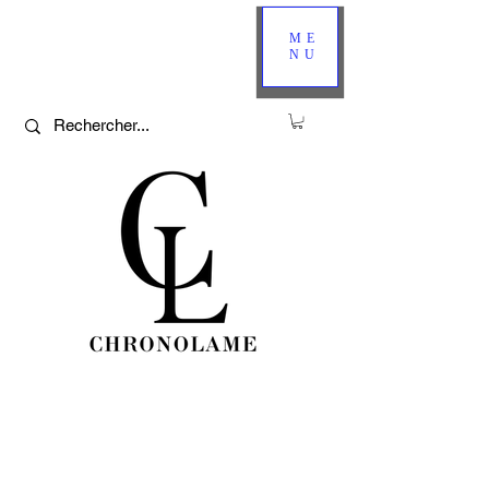
ME
NU