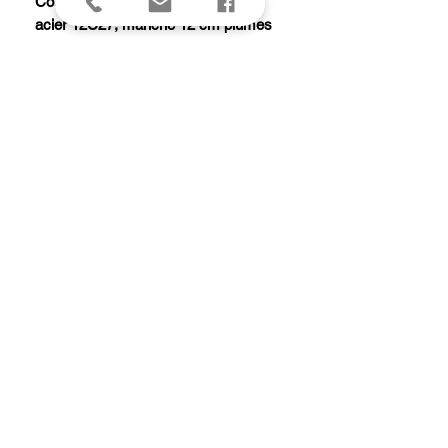
Couteau Laguiole G. DAVID, lame
acier 12C27, manche 12 cm plumes
de geai 2 côtés, 2 mitres inox brillant,
ressort guilloché.