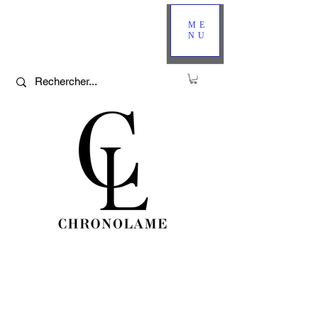
ME
NU