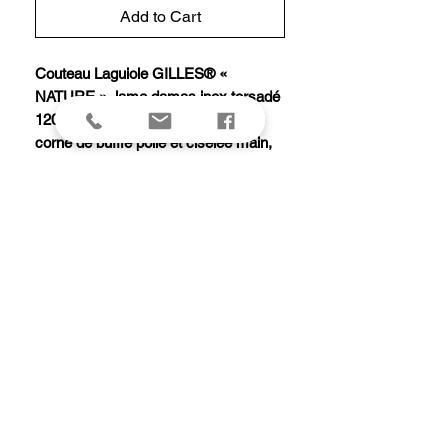
Add to Cart
Couteau Laguiole GILLES® «
NATURE », lame damas inox torsadé
120 couches, plein manche 12 cm
corne de buffle polie et ciselée main,
abeille et ressort forgés.
Modèle équipé d'une butée de lame
garantissant la longévité de la coupe.
Livré avec pochette cuir.