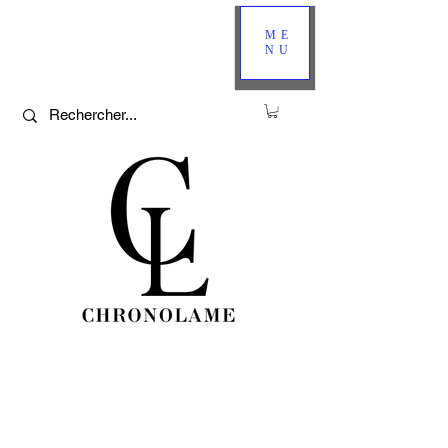
ME
NU