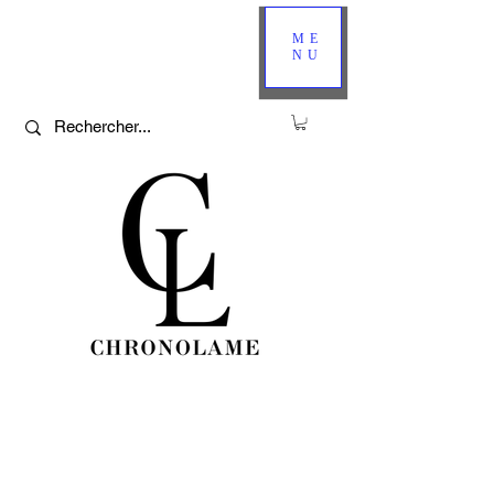
ME
NU