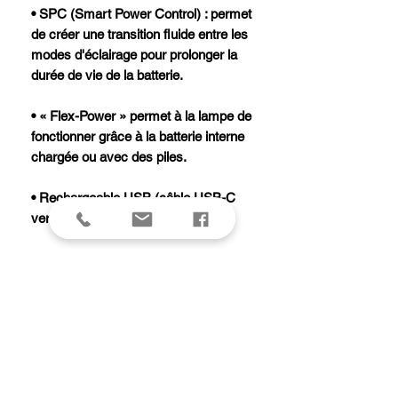
• SPC (Smart Power Control) : permet
de créer une transition fluide entre les
modes d'éclairage pour prolonger la
durée de vie de la batterie.
• « Flex-Power » permet à la lampe de
fonctionner grâce à la batterie interne
chargée ou avec des piles.
• Rechargeable USB (câble USB-C
vers USB fourni).
• Alimentation : batterie rechargeable
Li-ion 2200mAh 3.7v (fournie) ou 2
piles CR123A. L'autonomie est réduite
d'environ 20 % lors de l'utilisation de 2
piles CR123A.
• Bandeau élastique réglable.