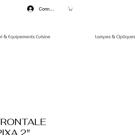
Connexion
el & Equipements Cuisine
Lampes & Optiques
FRONTALE
IXA 2"