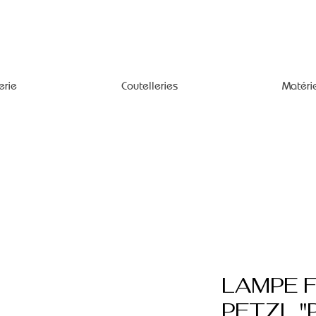
erie
Coutelleries
Matéri
LAMPE 
PETZL "P