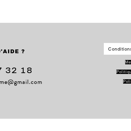
Condition
'AIDE ?
Me
7 32 18
Politiq
lame@gmail.com
Pol