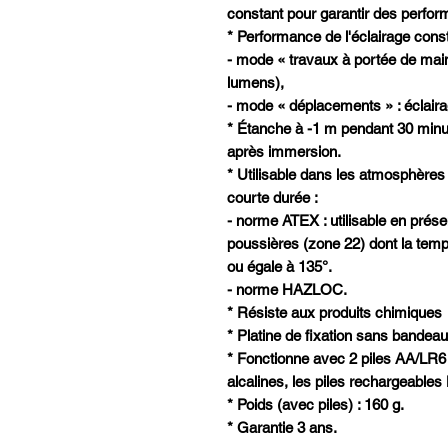
constant pour garantir des perfor
* Performance de l'éclairage const
- mode « travaux à portée de main
lumens),
- mode « déplacements » : éclair
* Étanche à -1 m pendant 30 minut
après immersion.
* Utilisable dans les atmosphères
courte durée :
- norme ATEX : utilisable en prés
poussières (zone 22) dont la temp
ou égale à 135°.
- norme HAZLOC.
* Résiste aux produits chimiques
* Platine de fixation sans bandeau
* Fonctionne avec 2 piles AA/LR6 
alcalines, les piles rechargeables 
* Poids (avec piles) : 160 g.
* Garantie 3 ans.