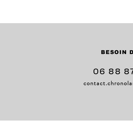
BESOIN D
06 88 8
contact.chrono