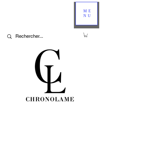
ME
NU