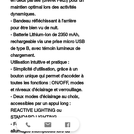
en deux parties (brevet Petzl) pour un
maintien optimal lors des activités
dynamiques.
- Bandeau réfléchissant à l'arrière
pour être bien vu de nuit.
- Batterie Lithium-Ion de 2350 mAh,
rechargeable via une prise micro USB
de type B, avec témoin lumineux de
chargement.
Utilisation intuitive et pratique :
- Simplicité d'utilisation, grâce à un
bouton unique qui permet d'accéder à
toutes les fonctions : ON/OFF, modes
et niveaux d'éclairage et verrouillage.
- Deux modes d'éclairage au choix,
accessibles par un appui long :
REACTIVE LIGHTING ou
STANDARD LIGHTING.
- Fonction LOCK pour éviter les
allumages intempestifs lors du