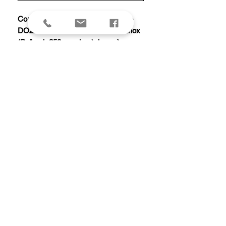
Couteau « Le Thiers® » par Claude
DOZORME, entièrement damas inox
(Balbach 250 couches), lame à cran
intérieur, manche 11 cm habillage
corne de bélier, en coffret chêne.