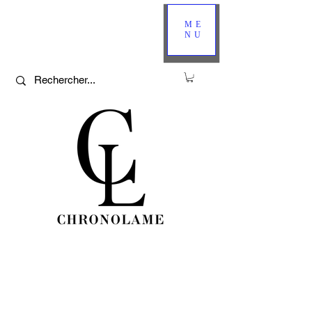
ME
NU