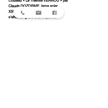
Couteau « Le Thiers® VERROU » par
Claude DOZORME, lame acier
X50CrMoV15 brillante (le blocage
s'effectue grâce à un loquet de
verrouillage situé en bout de manche),
plein manche 12 cm corne claire, en
coffret.