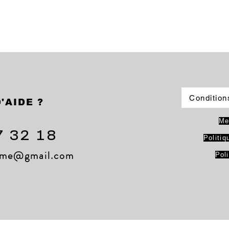
Condition
'AIDE ?
Me
7 32 18
Politiq
lame@gmail.com
Pol