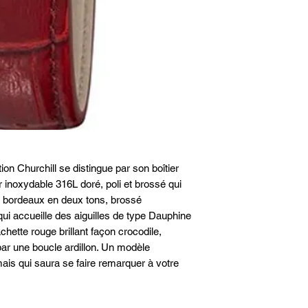
Aiguilles : dorées
Index : chiffres arabes
Mouvement : quartz
Référence mouvement 
Rubis : 5.
Précision : -10/+20 se
Type de pile : 321
Fond de boîte : acier 
Bracelet : cuir bordeau
Pompe flash : oui
Fermoir : boucle ardill
Couronne : poussée
ion Churchill se distingue par son boîtier
inoxydable 316L doré, poli et brossé qui
n bordeaux en deux tons, brossé
ui accueille des aiguilles de type Dauphine
chette rouge brillant façon crocodile,
par une boucle ardillon. Un modèle
ais qui saura se faire remarquer à votre