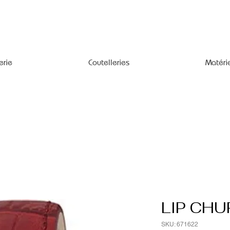
erie
Coutelleries
Matéri
LIP CHU
SKU: 671622