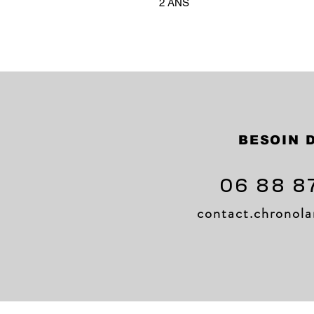
2 ANS
BESOIN D
06 88 8
contact.chrono