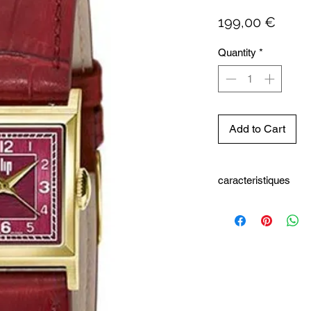
Price
199,00 €
Quantity
*
Add to Cart
caracteristiques
Boîtier : carré acier in
Dimensions : 21 x 21
Entrecorne : 18 mm
Fonctions :
3 aiguilles : heures/m
Étanchéité : 30 mètres
Poids : 20 grammes
Cadran : bordeaux bros
Verre : minéral plat