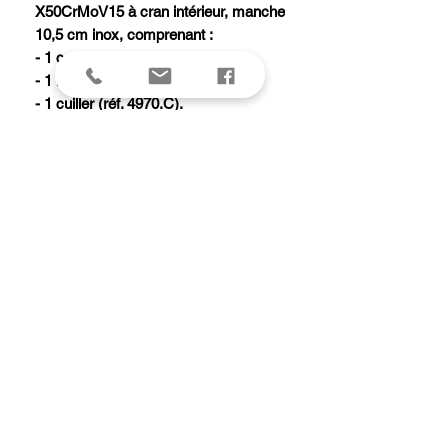
X50CrMoV15 à cran intérieur, manche
10,5 cm inox, comprenant :
- 1 couteau (réf. 4919).
- 1 fourchette (réf. 4970.F).
- 1 cuiller (réf. 4970.C).
- 1 Forkspinner (réf. 4968).
Livré avec un présentoir carton
(offert).