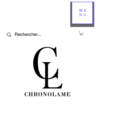
ME
NU