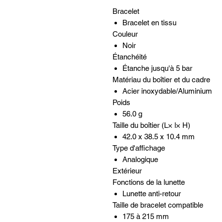
Bracelet
Bracelet en tissu
Couleur
Noir
Étanchéité
Étanche jusqu'à 5 bar
Matériau du boîtier et du cadre
Acier inoxydable/Aluminium
Poids
56.0 g
Taille du boîtier (L× l× H)
42.0 x 38.5 x 10.4 mm
Type d'affichage
Analogique
Extérieur
Fonctions de la lunette
Lunette anti-retour
Taille de bracelet compatible
175 à 215 mm