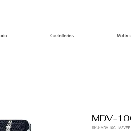
erie
Coutelleries
Matéri
MDV-10
SKU: MDV-10C-1A2VEF