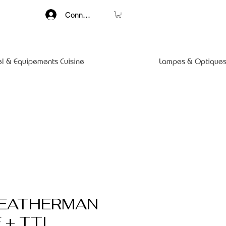
Connexion
el & Equipements Cuisine
Lampes & Optiques
LEATHERMAN
+ TTI