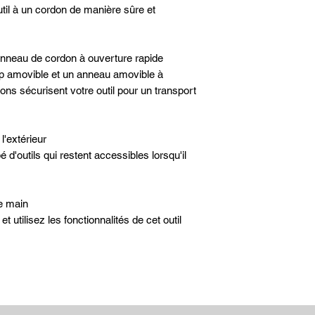
util à un cordon de manière sûre et
04
Pince coupe-câble
05
Pince à sertir élect
anneau de cordon à ouverture rapide
06
p amovible et un anneau amovible à
Dénudeur
ons sécurisent votre outil pour un transport
07
Couteau S30V
08
Couteau dentelé en
l'extérieur
09
é d'outils qui restent accessibles lorsqu'il
Scie
10
Ciseaux à ressorts
11
ne main
Crochet coupant
 utilisez les fonctionnalités de cet outil
12
Règle (8 po | 19 cm
13
Ouvre-boîte
14
Décapsuleur
15