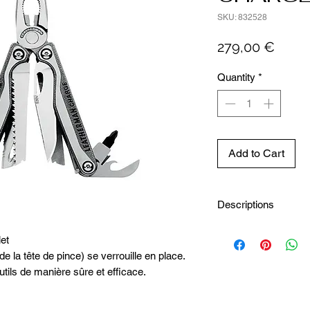
SKU: 832528
Price
279,00 €
Quantity
*
Add to Cart
Descriptions
Outils inclus
et
01
e la tête de pince) se verrouille en place.
Pince à bec effilé
02
utils de manière sûre et efficace.
Pince standard
03
Pince coupe-fil re