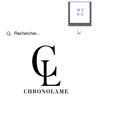
ME
NU