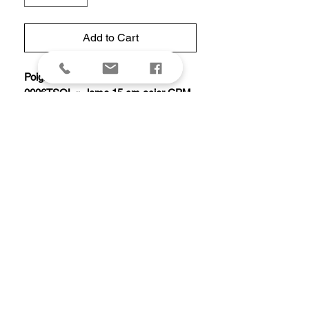
Add to Cart
Poignard ZERO TOLERANCE «
0006TSOL », lame 15 cm acier CPM-
3V finition « Blackwash », manche
G10 vert olive.
Livré avec étui de ceinture Kydex®.