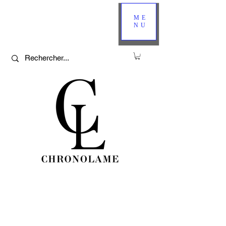
ME
NU