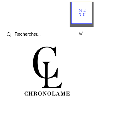
ME
NU