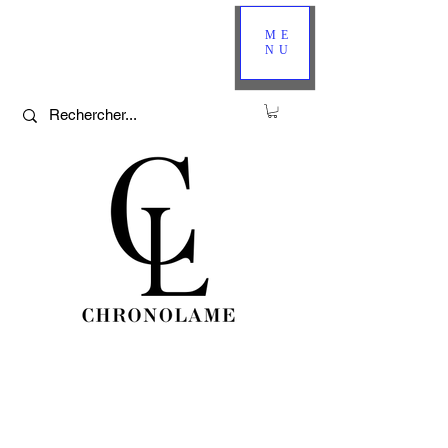
ME
NU