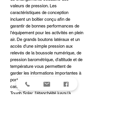
valeurs de pression. Les
caractéristiques de conception
incluent un boîtier conçu afin de
garantir de bonnes performances de
l'équipement pour les activités en plein
air. De grands boutons latéraux et un
accès d'une simple pression aux
relevés de la boussole numérique, de
pression barométrique, d'altitude et de
température vous permettent de
garder les informations importantes à
portée de main. Parmi les autres
caractéristiques, citons la fonction
Tough Solar, l'étanchéité jusqu'à
100 mètres et d'autres. Ces modèles
sont entièrement conçus et pensés
pour en faire des pièces essentielles
comme équipements de plein air.
Tough Solar garantit une utilisation