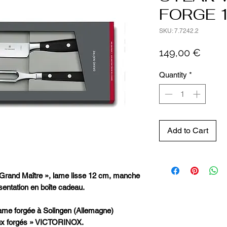
FORGE 
SKU: 7.7242.2
Price
149,00 €
Quantity
*
Add to Cart
 Grand Maître », lame lisse 12 cm, manche
entation en boîte cadeau.
me forgée à Solingen (Allemagne)
eaux forgés » VICTORINOX.