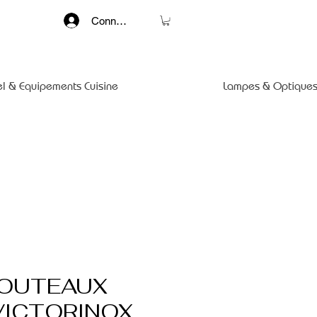
Connexion
el & Equipements Cuisine
Lampes & Optiques
COUTEAUX
VICTORINOX