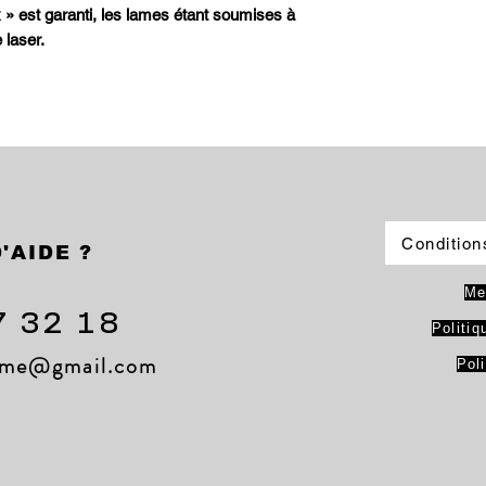
 » est garanti, les lames étant soumises à
 laser.
Condition
'AIDE ?
Me
7 32 18
Politiq
lame@gmail.com
Pol