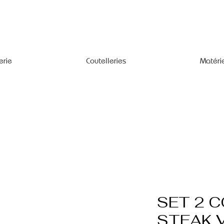
erie
Coutelleries
Matéri
SET 2 
STEAK 