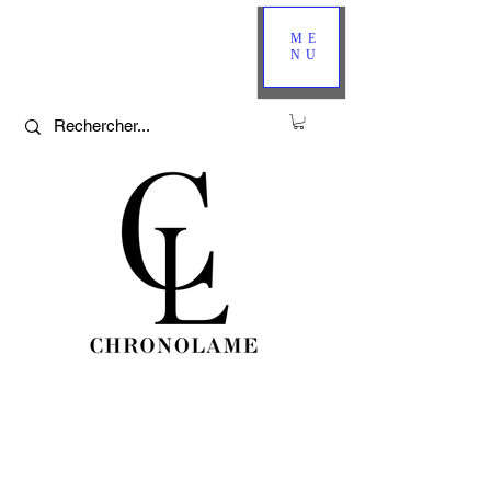
ME
NU