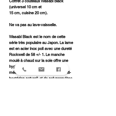
Coffret 3 couteaux Wasabi black
(universel 10 cm et
15 cm, cuisine 20 cm).
Ne va pas au lave-vaisselle.
Wasabi Black est le nom de cette
série très populaire au Japon. La lame
est en acier inox poli avec une dureté
Rockwell de 58 +/- 1. Le manche
moulé à chaud sur la soie offre une
hygiène optimale grâce à son
mélange de poudre de bambou (anti-
bactérien naturel) et de polypropylène.
A la différence du traditionnel manche
en bois japonais, le manche noir n'est
pas inséré mais enclave
complètement la lame qui est ainsi
inamovible. Ceci empêche les saletés
de s'y déposer.