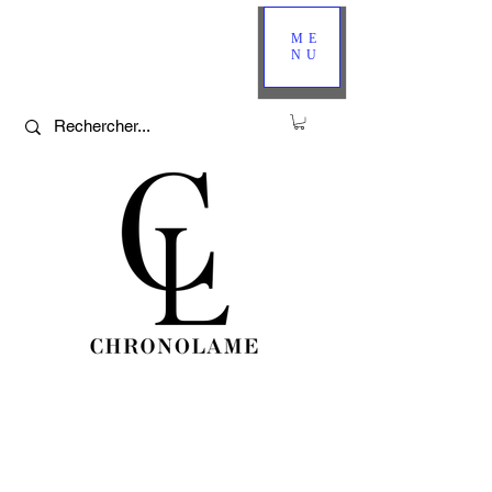
ME
NU