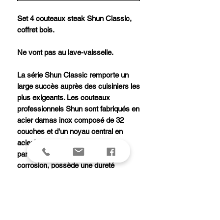
Set 4 couteaux steak Shun Classic,
coffret bois.
Ne vont pas au lave-vaisselle.
La série Shun Classic remporte un
large succès auprès des cuisiniers les
plus exigeants. Les couteaux
professionnels Shun sont fabriqués en
acier damas inox composé de 32
couches et d'un noyau central en
acier VG-10. Cet acier très dur,
particulièrement résistant à la
corrosion, possède une dureté
Rockwell de 61 +/- 1. Le tranchant
convexe de la lame ainsi que
l'affûtage manuel de chaque couteau
Shun garantissent une coupe