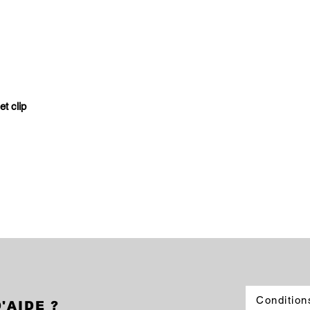
t clip
Condition
'AIDE ?