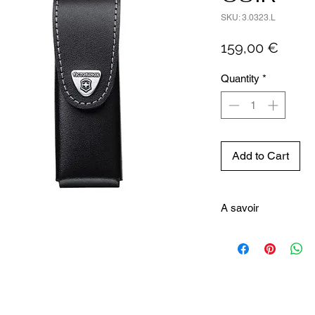
SKU: 3.0323.L
Price
159,00 €
Quantity
*
Add to Cart
A savoir
Les diverses pièces pe
qu'il soit nécessaire, to
mécanisme breveté fait
fois ouvertes.