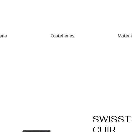
erie
Coutelleries
Matéri
SWISST
CUIR