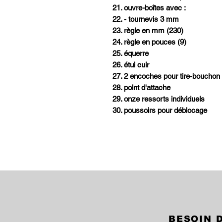
21. ouvre-boîtes avec :
22. - tournevis 3 mm
23. règle en mm (230)
24. règle en pouces (9)
25. équerre
26. étui cuir
27. 2 encoches pour tire-bouchon e
28. point d'attache
29. onze ressorts individuels
30. poussoirs pour déblocage
BESOIN D