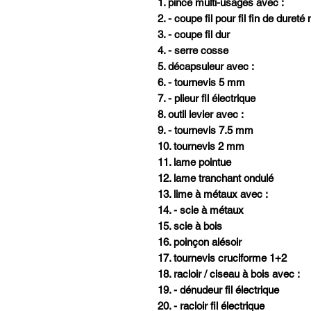
1. pince multi-usages avec :
2. - coupe fil pour fil fin de dure
3. - coupe fil dur
4. - serre cosse
5. décapsuleur avec :
6. - tournevis 5 mm
7. - plieur fil électrique
8. outil levier avec :
9. - tournevis 7.5 mm
10. tournevis 2 mm
11. lame pointue
12. lame tranchant ondulé
13. lime à métaux avec :
14. - scie à métaux
15. scie à bois
16. poinçon alésoir
17. tournevis cruciforme 1+2
18. racloir / ciseau à bois avec :
19. - dénudeur fil électrique
20. - racloir fil électrique