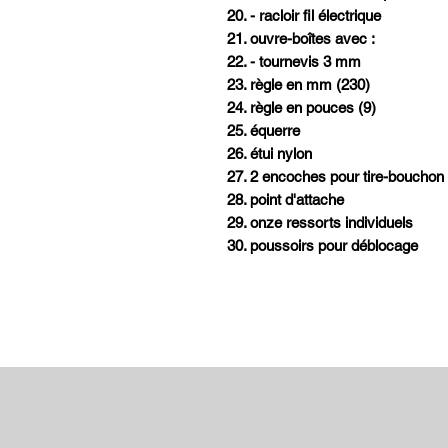
20. - racloir fil électrique
21. ouvre-boîtes avec :
22. - tournevis 3 mm
23. règle en mm (230)
24. règle en pouces (9)
25. équerre
26. étui nylon
27. 2 encoches pour tire-bouchon e
28. point d'attache
29. onze ressorts individuels
30. poussoirs pour déblocage