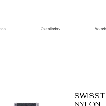
erie
Coutelleries
Matéri
SWISST
NYLON