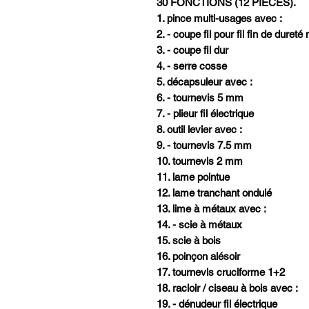
30 FONCTIONS (12 PIECES).
1. pince multi-usages avec :
2. - coupe fil pour fil fin de dure
3. - coupe fil dur
4. - serre cosse
5. décapsuleur avec :
6. - tournevis 5 mm
7. - plieur fil électrique
8. outil levier avec :
9. - tournevis 7.5 mm
10. tournevis 2 mm
11. lame pointue
12. lame tranchant ondulé
13. lime à métaux avec :
14. - scie à métaux
15. scie à bois
16. poinçon alésoir
17. tournevis cruciforme 1+2
18. racloir / ciseau à bois avec :
19. - dénudeur fil électrique