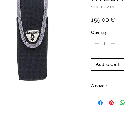
SKU: 3.0323.N
Price
159,00 €
Quantity
*
Add to Cart
A savoir
Les diverses pièces pe
qu'il soit nécessaire, to
mécanisme breveté fait
fois ouvertes