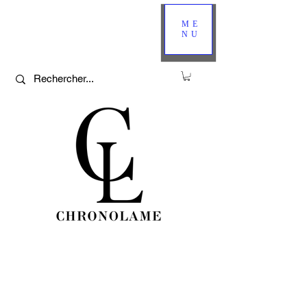
ME
NU