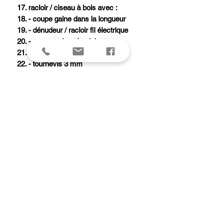
17. racloir / ciseau à bois avec :
18. - coupe gaine dans la longueur
19. - dénudeur / racloir fil électrique
20. - coupe gaine circulaire
21. ouvre-boîtes avec :
22. - tournevis 3 mm
23. étui nylon MOLLE
24. 2 encoches pour tire-bouchon et
clip
25. point d'attache
26. dix ressorts individuels
27. poussoirs pour déblocage
28. traitement de surface Ebonol®,
noir anti-reflets
A savoir
Les diverses pièces peuvent être ouvertes
directement, sans qu'il soit nécessaire,