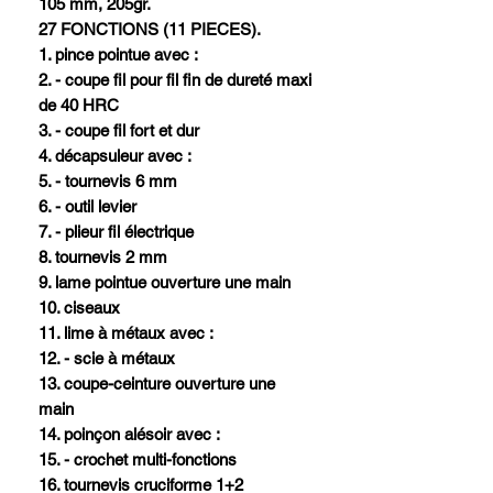
105 mm, 205gr.
27 FONCTIONS (11 PIECES).
1. pince pointue avec :
2. - coupe fil pour fil fin de dureté maxi
de 40 HRC
3. - coupe fil fort et dur
4. décapsuleur avec :
5. - tournevis 6 mm
6. - outil levier
7. - plieur fil électrique
8. tournevis 2 mm
9. lame pointue ouverture une main
10. ciseaux
11. lime à métaux avec :
12. - scie à métaux
13. coupe-ceinture ouverture une
main
14. poinçon alésoir avec :
15. - crochet multi-fonctions
16. tournevis cruciforme 1+2