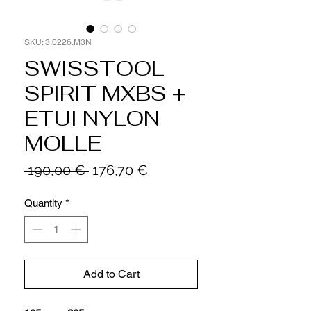
SKU: 3.0226.M3N
SWISSTOOL
SPIRIT MXBS +
ETUI NYLON
MOLLE
Regular
Sale
 190,00 € 
176,70 €
Price
Price
Quantity
*
Add to Cart