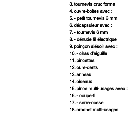
3. tournevis cruciforme
4. ouvre-boîtes avec :
5. - petit tournevis 3 mm
6. décapsuleur avec :
7. - tournevis 6 mm
8. - dénude fil électrique
9. poinçon alésoir avec :
10. - chas d'aiguille
11. pincettes
12. cure-dents
13. anneau
14. ciseaux
15. pince multi-usages avec :
16. - coupe-fil
17. - serre-cosse
18. crochet multi-usages