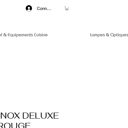
Connexion
el & Equipements Cuisine
Lampes & Optiques
INOX DELUXE
 ROUGE