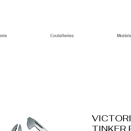
erie
Coutelleries
Matéri
VICTOR
TINKER