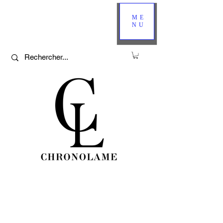
ME
NU