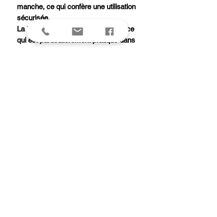
manche, ce qui confère une utilisation
sécurisée.
La lame s'ouvre d'une seule main, ce
qui est particulièrement pratique dans
de nombreuses circonstances.
La forme du manche est très
ergonomique et le polypropylène le
rend très robuste. Son toucher « soft
touch » a été particulièrement étudié
pour offrir une excellente prise en
main du couteau par temps froid et
humide.
Le HUNTER PRO est livré avec son
étui en toile kaki parfaitement adapté
pour la chasse.