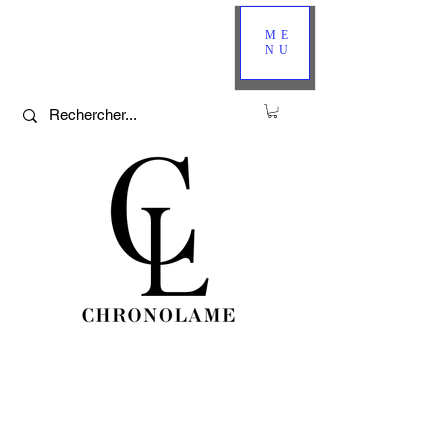
ME
NU