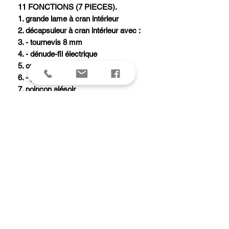
11 FONCTIONS (7 PIECES).
1. grande lame à cran intérieur
2. décapsuleur à cran intérieur avec :
3. - tournevis 8 mm
4. - dénude-fil électrique
5. ouvre-boîtes avec :
6. - petit tournevis 3 mm
7. poinçon alésoir
8. tire-bouchon
9. anneau
10. pincettes
11. cure-dents