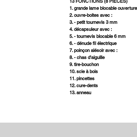
13 FONCTIONS (8 PIECES)
1. grande lame blocable ouvertur
2. ouvre-boites avec :
3. - petit tournevis 3 mm
4. décapsuleur avec :
5. - tournevis blocable 6 mm
6. - dénude fil électrique
7. poinçon alésoir avec :
8. - chas d'aiguille
9. tire-bouchon
10. scie à bois
11. pincettes
12. cure-dents
13. anneau