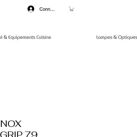
Connexion
el & Equipements Cuisine
Lampes & Optiques
INOX
GRIP 79