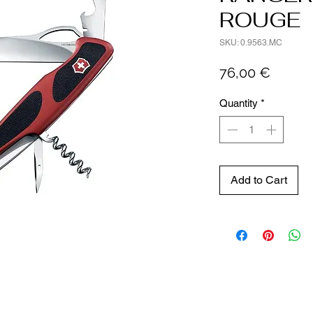
ROUGE
SKU: 0.9563.MC
Price
76,00 €
Quantity
*
Add to Cart