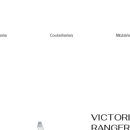
erie
Coutelleries
Matéri
VICTOR
RANGER