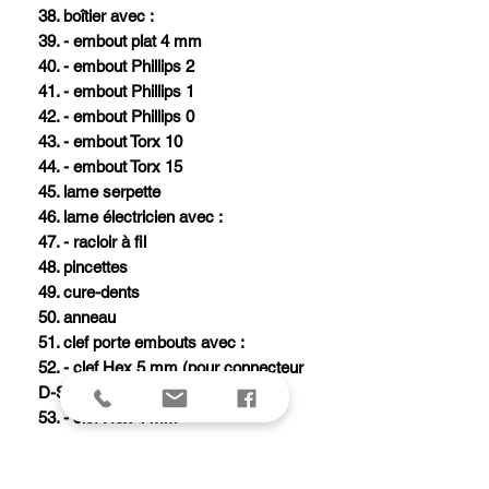
38. boîtier avec :
39. - embout plat 4 mm
40. - embout Phillips 2
41. - embout Phillips 1
42. - embout Phillips 0
43. - embout Torx 10
44. - embout Torx 15
45. lame serpette
46. lame électricien avec :
47. - racloir à fil
48. pincettes
49. cure-dents
50. anneau
51. clef porte embouts avec :
52. - clef Hex 5 mm (pour connecteur
D-SUB)
53. - clef Hex 4 mm
54. - embout Hex 2
55. - embout Hex 2.5