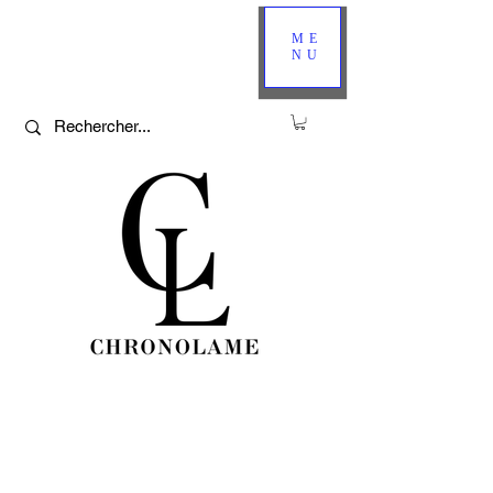
ME
NU