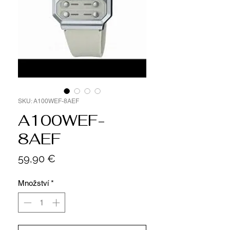
SKU: A100WEF-8AEF
A100WEF-
8AEF
Cena
59,90 €
Množství
*