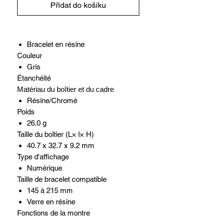
Přidat do košíku
Bracelet en résine
Couleur
Gris
Étanchéité
Matériau du boîtier et du cadre
Résine/Chromé
Poids
26.0 g
Taille du boîtier (L× l× H)
40.7 x 32.7 x 9.2 mm
Type d'affichage
Numérique
Taille de bracelet compatible
145 à 215 mm
Verre en résine
Fonctions de la montre