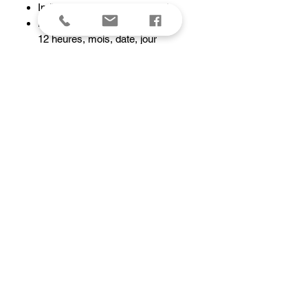
Indication de l'heure standard :
Heure, minute, seconde, format
12 heures, mois, date, jour
Calendrier automatique (28 jours
pour février)
Chronomètre au 1/10e de seconde
Capacité de mesure : 59'59,9''
Mode de mesure : Temps écoulé
Éclairage
Rétroéclairage LED
Précision : ±30 secondes par mois
Alarme quotidienne
Signal des heures