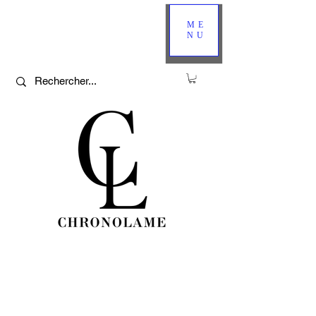
ME
NU