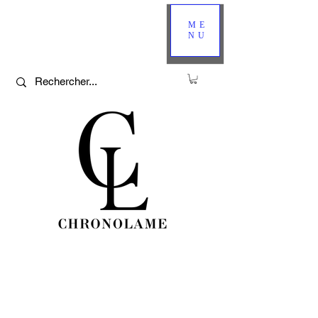
ME
NU