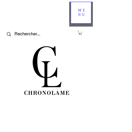
ME
NU