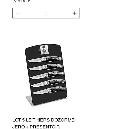
Cena
226,90 €
Přidat do košíku
LOT 5 LE THIERS DOZORME
JERO + PRESENTOIR