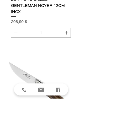
GENTLEMAN NOYER 12CM
INOX
Cena
206,90 €
Přidat do košíku