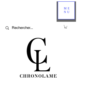
ME
NU