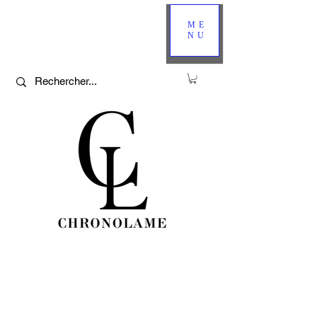
ME
NU