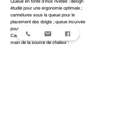
Queue en fonte d’inox rivetée : design
étudié pour une ergonomie optimale ;
cannelures sous la queue pour le
placement des doigts ; queue incurvée
pour le pouce.
Cambrure à la française : éloigne la
main de la source de chaleur ;
préhension ferme et équilibrée.
Queue moderne avec identification
élégante de la marque.
Polissage miroir haut de gamme.
Passe au lave-vaisselle. Polissage
extérieur occasionnel avec de la pâte
à polir pour restaurer l’éclat d’origine.
Tous feux dont induction.
Caractéristiques
Poids (Kg)3.587 kg
Lavage - Passe au lave-vaisselle