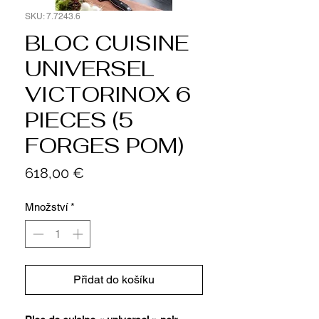
SKU: 7.7243.6
BLOC CUISINE
UNIVERSEL
VICTORINOX 6
PIECES (5
FORGES POM)
Cena
618,00 €
Množství
*
Přidat do košíku