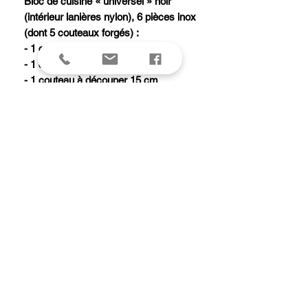
Bloc de cuisine « universel » noir
(intérieur lanières nylon), 6 pièces inox
(dont 5 couteaux forgés) :
- 1 couteau chef 20 cm
- 1 couteau Santoku alvéolé 17 cm
- 1 couteau à découper 15 cm
- 1 couteau à steak 12 cm
- 1 couteau office 8 cm
- 1 paire de ciseaux de cuisine