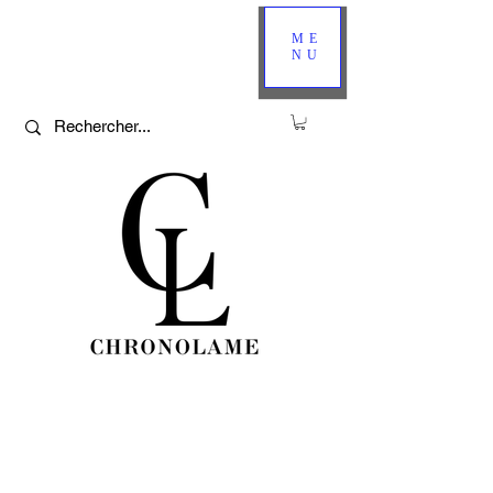
ME
NU