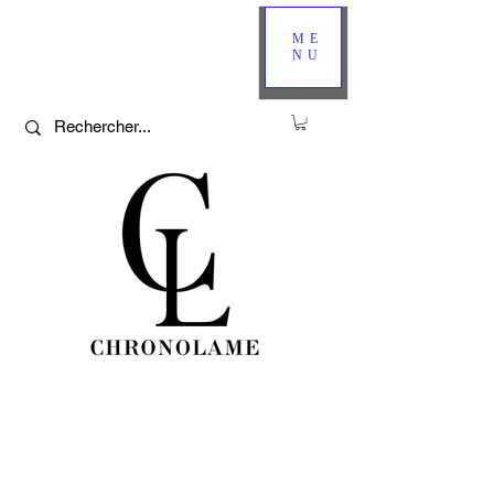
ME
NU