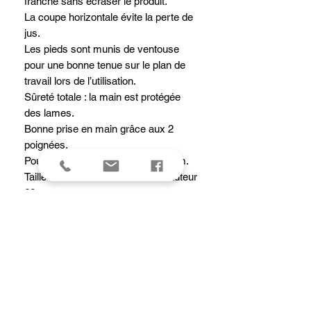
franche sans écraser le produit.
La coupe horizontale évite la perte de
jus.
Les pieds sont munis de ventouse
pour une bonne tenue sur le plan de
travail lors de l’utilisation.
Sûreté totale : la main est protégée
des lames.
Bonne prise en main grâce aux 2
poignées.
Pour 10 tranches épaisseur 5,5 mm.
Taille maxi du fruit : ø 90mm & hauteur
60mm.
L’appareil est en acier inoxydable pour
un nettoyage facile.
Caractéristiques
Hauteur totale : 1 cm
Longueur totale : 24.5 cm