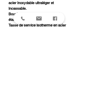
acier inoxydable ultraléger et
incassable.
Bouchon verseur à clapet 100 %
étanche.
Tasse de service isotherme en acier
inoxydable.
Garde au chaud 8 heures ou 24
heures au froid.