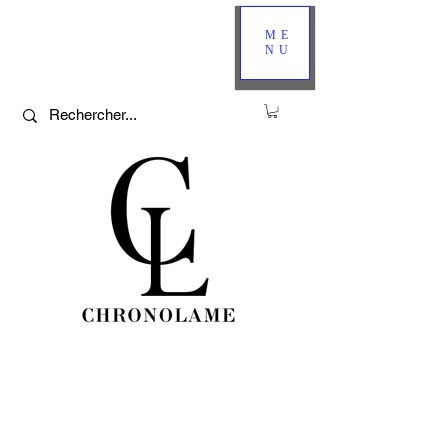
ME
NU