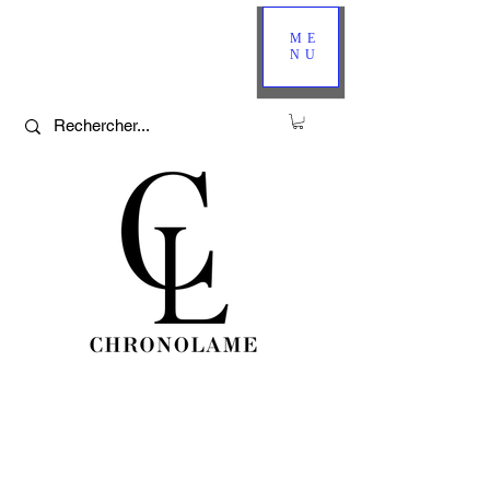
ME
NU