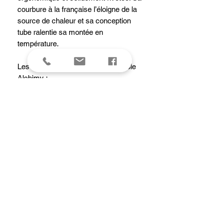
courbure à la française l’éloigne de la
source de chaleur et sa conception
tube ralentie sa montée en
température.
Les caractéristiques de la Casserole
Alchimy :
Corps Inox Multicouche 3-ply
Intérieur inox AISI 304
Finition brossée
Graduations intérieures tous les
0,5 l
Poignée tube étanche, rivetée
Compatible induction
Fabrication française
Caractéristiques
Diamètre intérieur haut20 cm