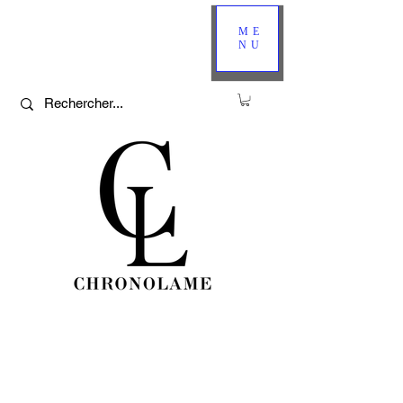
ME
NU