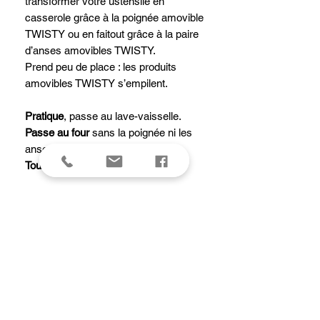
transformer votre ustensile en
casserole grâce à la poignée amovible
TWISTY ou en faitout grâce à la paire
d’anses amovibles TWISTY.
Prend peu de place : les produits
amovibles TWISTY s’empilent.
Pratique
, passe au lave-vaisselle.
Passe au four
sans la poignée ni les
anses amovibles.
Tous feux dont induction.
Caractéristiques de la
casserole/faitout MILADY pour
poignée amovible TWISTY :
Corps Inox avec fond thermo-
diffuseur épais
Finition poli brillant. Polissage miroir
haut de gamme.
2 embases