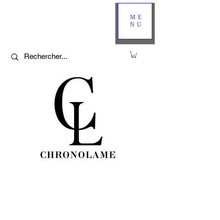
ME
NU