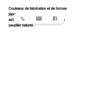
Couteaux de fabrication et de formes
japonaises équipés d'une lame en
acier inox 420J2 et d'un manche en
peuplier naturel.
Ne vont pas au lave-vaisselle. Doivent
être lavés et essuyés après utilisation.