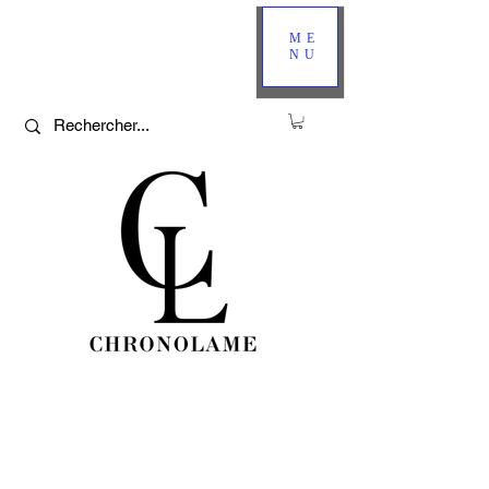
ME
NU