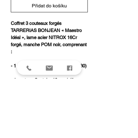
Přidat do košíku
Coffret 3 couteaux forgés
TARRERIAS BONJEAN « Maestro
Idéal », lame acier NITROX 16Cr
forgé, manche POM noir, comprenant
:
- 1 couteau cuisine 20 cm (réf. 20030)
- 1 couteau Santoku 18 cm (réf.
20039)
- 1 couteau office 10 cm (réf. 20025)
Livré en boîte cadeau.