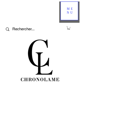
ME
NU