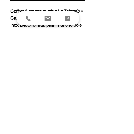
Coffret 6 couteaux table Le Thiers® «
Campagne » par BJB 22 cm, acier
inox Z40C13 mat, plein manche bois
assortis (olivier, wengé, buis, ébène,
chêne, bois de violette), en coffret
carton.