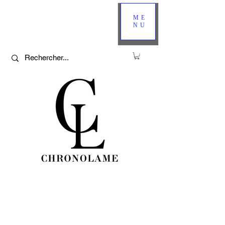
ME
NU