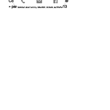
Coffret 6 couteaux table « Le Thiers®
» par BJB 23 cm, acier inox Z40C13
brillant, plein manche ébène, en coffret
carton.