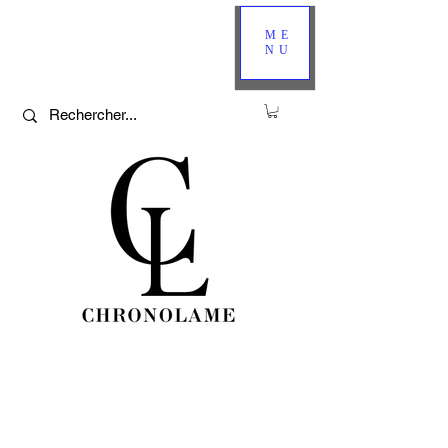
ME
NU